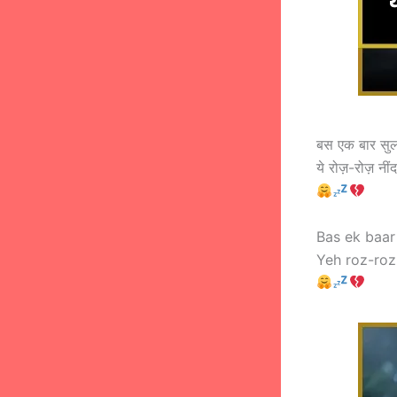
बस एक बार सुला 
ये रोज़-रोज़ न
Bas ek baar
Yeh roz-roz