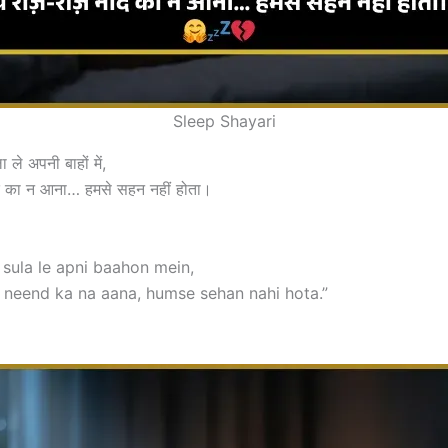
Sleep Shayari
ले अपनी बाहों में,
ींद का न आना… हमसे सहन नहीं होता।
 sula le apni baahon mein,
 neend ka na aana, humse sehan nahi hota.”