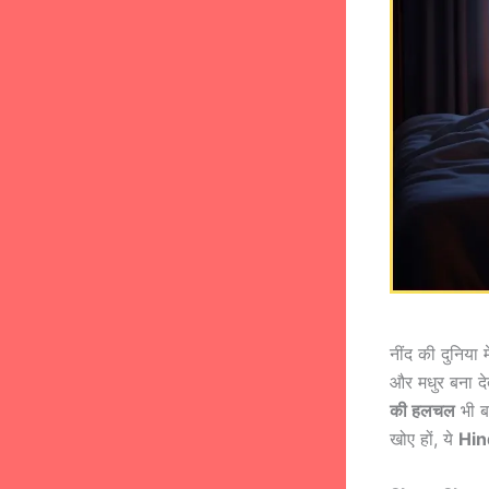
नींद की दुनिया 
और मधुर बना देत
की हलचल
भी बय
खोए हों, ये
Hin