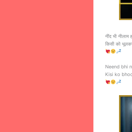
नींद भी नीलाम हो
किसी को भूलकर
Neend bhi n
Kisi ko bho