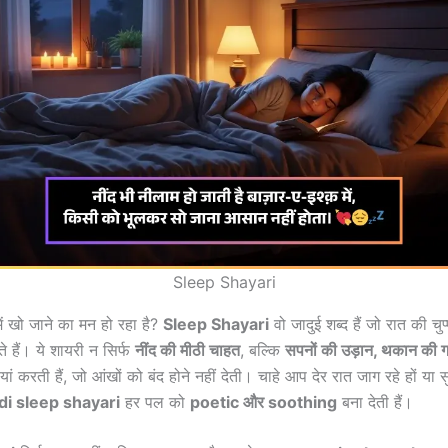
Sleep Shayari
में खो जाने का मन हो रहा है?
Sleep Shayari
वो जादुई शब्द हैं जो रात की चुप
े हैं। ये शायरी न सिर्फ
नींद की मीठी चाहत
, बल्कि
सपनों की उड़ान, थकान की 
ां करती हैं, जो आंखों को बंद होने नहीं देती। चाहे आप देर रात जाग रहे हों या सु
di sleep shayari
हर पल को
poetic और soothing
बना देती हैं।