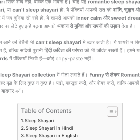
ri
सिर्फ शब्द नहीं, बल्कि एक भावना है। चाहे यह
romantic sleep shaya
ri
, या
can’t sleep shayari
हो, ये पंक्तियाँ आपकी रात को
शांति, सुकून 
ेरे में जब दुनिया सो रही हो, ये शायरी आपको
inner calm और sweet dre
तर पर लेटे हुए इन्हें पढ़ना आपको
थकान से मुक्ति और सपनों की उड़ान
देता है।
न आने की बेचैनी भी
can’t sleep shayari
में उतर आती है। ये शायरी न सिर्
ित हैं, बल्कि सदियों पुरानी
हिंदी कविता की परंपरा
को भी जीवंत रखती हैं। हमने य
rds
में पंक्तियाँ लिखी हैं—कोई copy-paste नहीं।
leep Shayari collection
में गोता लगाते हैं।
Funny से लेकर Romant
 हर मूड के लिए कुछ न कुछ है। पढ़ो, महसूस करो, और शेयर करो, ताकि आपकी 
यादगार
बनें।
Table of Contents
Sleep Shayari
Sleep Shayari in Hindi
Sleep Shayari in English