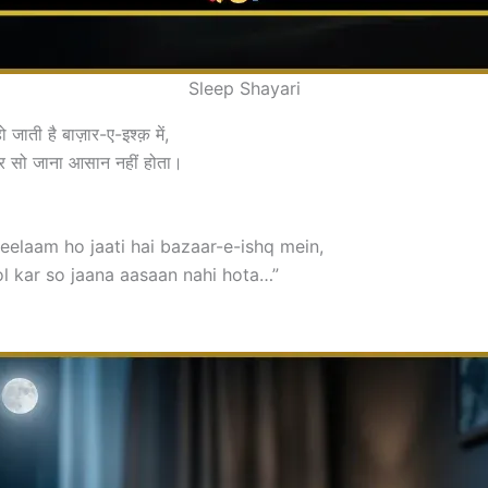
Sleep Shayari
 जाती है बाज़ार-ए-इश्क़ में,
 सो जाना आसान नहीं होता।
eelaam ho jaati hai bazaar-e-ishq mein,
ol kar so jaana aasaan nahi hota…”