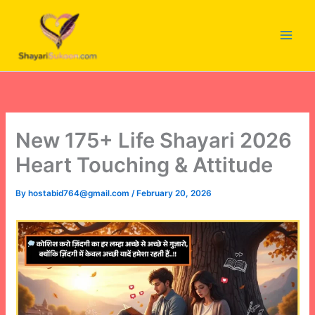
Skip
to
content
New 175+ Life Shayari 2026
Heart Touching & Attitude
By
hostabid764@gmail.com
/
February 20, 2026