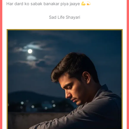
Har dard ko sabak banakar piya jaaye
Sad Life Shayari