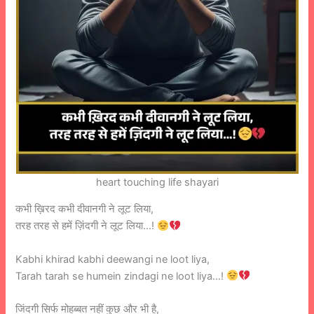
heart touching life shayari
कभी ख़िरद कभी दीवानगी ने लूट लिया,
तरह तरह से हमें ज़िंदगी ने लूट लिया…!
Kabhi khirad kabhi deewangi ne loot liya,
Tarah tarah se humein zindagi ne loot liya…!
जिंदगी सिर्फ मोहब्बत नहीं कुछ और भी है,