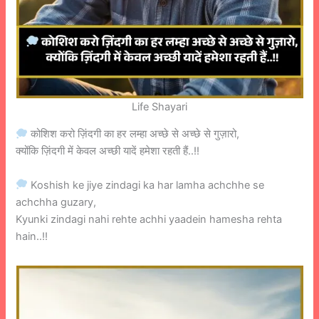
Life Shayari
कोशिश करो ज़िंदगी का हर लम्हा अच्छे से अच्छे से गुज़ारो,
क्योंकि ज़िंदगी में केवल अच्छी यादें हमेशा रहती हैं..!!
Koshish ke jiye zindagi ka har lamha achchhe se
achchha guzary,
Kyunki zindagi nahi rehte achhi yaadein hamesha rehta
hain..!!