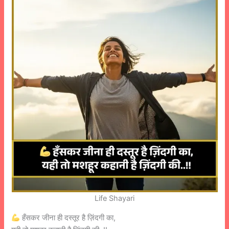
Life Shayari
हँसकर जीना ही दस्तूर है ज़िंदगी का,