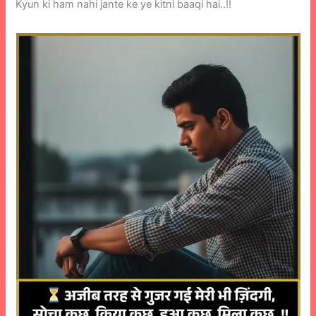
Kyun ki ham nahi jante ke ye kitni baaqi hai..!!