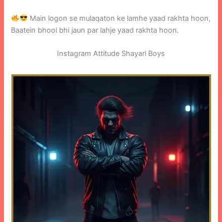
Main logon se mulaqaton ke lamhe yaad rakhta hoon,
Baatein bhool bhi jaun par lahje yaad rakhta hoon.
Instagram Attitude Shayari Boys