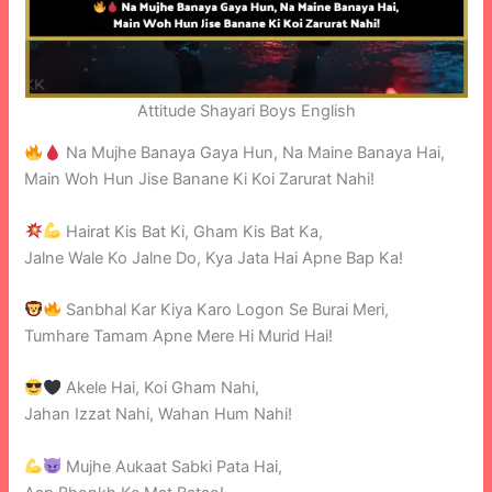
Attitude Shayari Boys English
Na Mujhe Banaya Gaya Hun, Na Maine Banaya Hai,
Main Woh Hun Jise Banane Ki Koi Zarurat Nahi!
Hairat Kis Bat Ki, Gham Kis Bat Ka,
Jalne Wale Ko Jalne Do, Kya Jata Hai Apne Bap Ka!
Sanbhal Kar Kiya Karo Logon Se Burai Meri,
Tumhare Tamam Apne Mere Hi Murid Hai!
Akele Hai, Koi Gham Nahi,
Jahan Izzat Nahi, Wahan Hum Nahi!
Mujhe Aukaat Sabki Pata Hai,