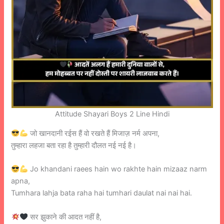
Attitude Shayari Boys 2 Line Hindi
जो खानदानी रईस हैं वो रखते हैं मिजाज़ नर्म अपना,
तुम्हारा लहजा बता रहा है तुम्हारी दौलत नई नई है।
Jo khandani raees hain wo rakhte hain mizaaz narm
apna,
Tumhara lahja bata raha hai tumhari daulat nai nai hai.
सर झुकाने की आदत नहीं है,