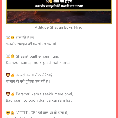
Attitude Shayari Boys Hindi
शांत बैठे हैं हम,
कमज़ोर समझने की गलती मत करना!
Shaant baithe hain hum,
Kamzor samajhne ki galti mat karna!
बराबरी करना सीख मेरे भाई,
बदनाम तो पूरी दुनिया कर रही है।
Barabari karna seekh mere bhai,
Badnaam to poori duniya kar rahi hai.
“ATTITUDE” जो कल था वो आज है,