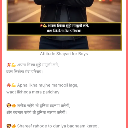
Attitude Shayari for Boys
अपना लिखा मुझे मामूली लगे,
वक्त लिखेगा मेरा परिचय।
Apna likha mujhe mamooli lage,
waqt likhega mera parichay.
शरीफ रहोगे तो दुनिया बदनाम करेगी,
और बदनाम रहोगे तो दुनिया सलाम करेगी।
Shareef rahoge to duniya badnaam karegi,