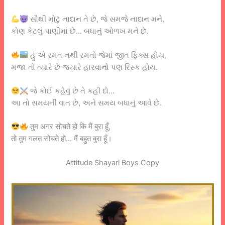
સૌથી મોટું નાદાન તે છે, જે સમજે નાદાન મને,
કોણ કેટલું પાણીમાં છે… બધાનું ઓળખ મને છે.
હું એ રમત નથી રમતો જેમાં જીત ફિક્સ હોય,
મજા તો ત્યારે છે જ્યારે હારવાનો પણ રિસ્ક હોય.
જે કોઈ કહેવું છે તે કહી દો…
આ તો સમયની વાત છે, અને સમય બધાનું આવે છે.
तुम अगर सोचते हो कि मैं बुरा हूँ,
तो तुम गलत सोचते हो… मैं बहुत बुरा हूँ।
Attitude Shayari Boys Copy