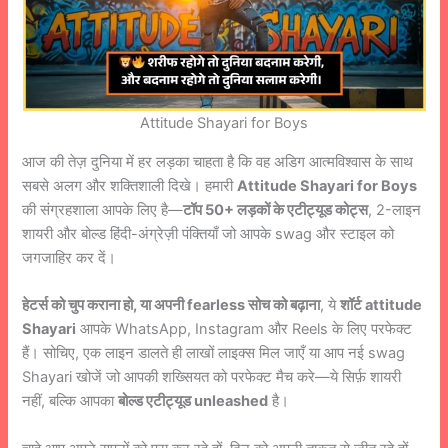
Attitude Shayari for Boys
आज की तेज़ दुनिया में हर लड़का चाहता है कि वह अडिग आत्मविश्वास के साथ
सबसे अलग और शक्तिशाली दिखे। हमारी
Attitude Shayari for Boys
की संग्रहशाला आपके लिए है—
टॉप 50+ लड़कों के एटीट्यूड कोट्स
, 2-लाइन
शायरी और बोल्ड हिंदी-अंग्रेज़ी पंक्तियाँ जो आपके swag और स्टाइल को
जगजाहिर कर दें।
हेटर्स को चुप कराना हो, या अपनी fearless सोच को बढ़ाना
, ये
शॉर्ट attitude
Shayari
आपके WhatsApp, Instagram और Reels के लिए परफेक्ट
हैं। सोचिए, एक लाइन डालते ही लाखों लाइक्स मिल जाएँ या आप नई swag
Shayari खोजें जो आपकी शख्सियत को परफेक्ट मैच करे—ये सिर्फ़ शायरी
नहीं, बल्कि आपका
बोल्ड एटीट्यूड unleashed
है।