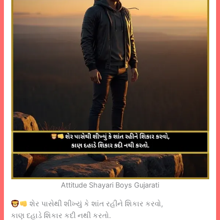
Attitude Shayari Boys Gujarati
શેર પાસેથી શીખ્યું કે શાંત રહીને શિકાર કરવો,
કાણ દહાડે શિકાર કદી નથી કરતો.